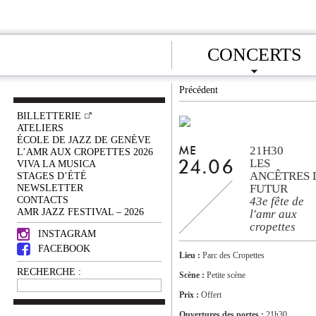
CONCERTS
Précédent
BILLETTERIE
ATELIERS
ÉCOLE DE JAZZ DE GENÈVE
21H30
ME
L’AMR AUX CROPETTES 2026
LES
VIVA LA MUSICA
24.06
ANCÊTRES 
STAGES D’ÉTÉ
NEWSLETTER
FUTUR
CONTACTS
43e fête de
AMR JAZZ FESTIVAL – 2026
l'amr aux
cropettes
INSTAGRAM
FACEBOOK
Lieu :
Parc des Cropettes
RECHERCHE :
Scène :
Petite scène
Prix :
Offert
Ouvertures des portes :
21h30