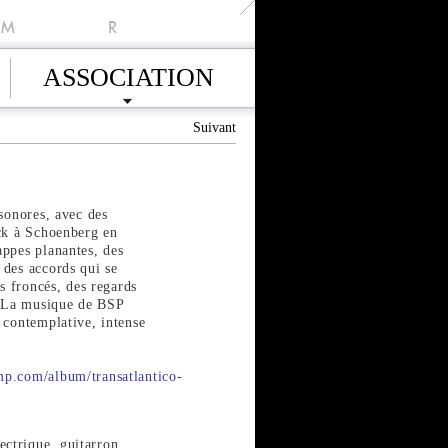
M
R
ASSOCIATION
Suivant
 sonores, avec des
ack à Schoenberg en
appes planantes, des
 des accords qui se
ls froncés, des regards
s. La musique de BSP
 contemplative, intense
mp.com/album/transatlantico-
lectrique, guitarron