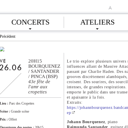
A
CONCERTS
ATELIERS
Précédent
20H15
VE
Le trio explore plusieurs univers
BOURQUENEZ
influences allant de Massive Att
26.06
/ SANTANDER
passant par Charlie Haden. Des n
/ PINCA (BSP)
grooves discrètement alambiqués,
43e fête de
croisent. Des sourires, des sourci
l'amr aux
intenses, de grandes respiration
cropettes
emporte le public dans une transe
et apaisante à la fois.
Extraits:
Lieu :
Parc des Cropettes
https://johannbourquenez.bandca
Scène :
Grande scène
ep
Prix :
Offert
Johann Bourquenez
, piano
Raimundo Santander
, guitare é
Ouvertures des portes :
20h15