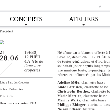
A
CONCERTS
ATELIERS
Précédent
19H30
DI
Né d’une carte blanche offerte à 
12 PHÉH
Cave 12, début 2026, 12 PHÉH ré
28.06
43e fête de
de toutes générations et d’horizon
l'amr aux
souhaitait jouer depuis longtemps
cropettes
une musique brute, hypnotique, t
rébètes et influencée par les Mini
Adeline Mélo
, clarinette basse
Lieu :
Parc des Cropettes
Aude Lartisien
, clarinette basse
Scène :
Petite scène
Christophe Berthet
, clarinette b
Marie Mercier
, clarinette basse
Prix :
Offert
Marine Wertz
, clarinette basse
Ouvertures des portes :
19h30
Philippe Ehinger
, clarinette bas
Nelson Schaer
, batterie