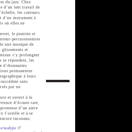
res du jazz. Chez
e d’un lent travail de
’échelle, les contours
nt d’un instrument à
rs où elles ne
rent, le pianiste et
atteur-percussionniste
le une musique de
e glissements et
entaux s’y prolongent
s se répondent, les
re d’étonnantes
tions permanentes
tographique à leurs
 succèdent sans
ersés par un
ture et ouvert à la
rience d’écoute rare,
 promesse d’un autre
e l’oreille et à se
s encore inconnus.
me/wabjie