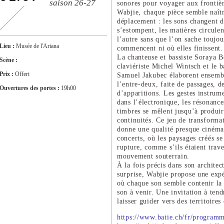
saison 26-27
sonores pour voyager aux frontiè
Wabjie, chaque pièce semble naîtr
déplacement : les sons changent d
s’estompent, les matières circule
l’autre sans que l’on sache toujou
Lieu :
Musée de l'Ariana
commencent ni où elles finissent.
La chanteuse et bassiste Soraya Be
Scène :
claviériste Michel Wintsch et le b
Prix :
Offert
Samuel Jakubec élaborent ensemb
l’entre-deux, faite de passages, d
Ouvertures des portes :
19h00
d’apparitions. Les gestes instrum
dans l’électronique, les résonance
timbres se mêlent jusqu’à produi
continuités. Ce jeu de transforma
donne une qualité presque cinéma
concerts, où les paysages créés se
rupture, comme s’ils étaient trav
mouvement souterrain.
À la fois précis dans son architec
surprise, Wabjie propose une expé
où chaque son semble contenir la
son à venir. Une invitation à tendr
laisser guider vers des territoire
https://www.batie.ch/fr/program