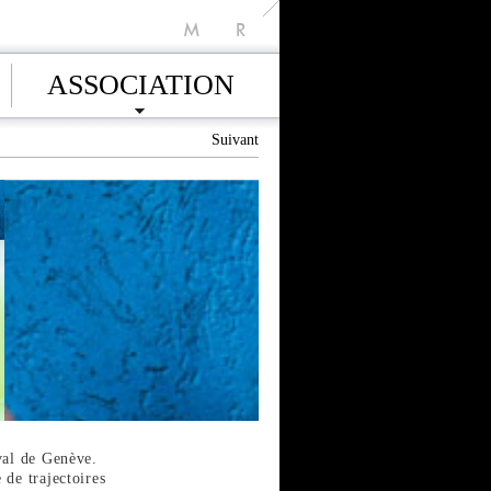
M
R
ASSOCIATION
Suivant
val de Genève.
 de trajectoires