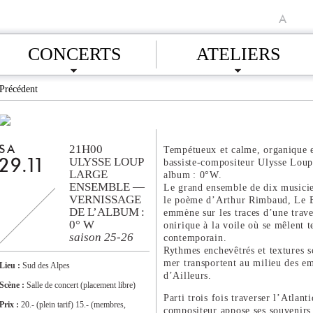
A
CONCERTS
ATELIERS
Précédent
21H00
SA
Tempétueux et calme, organique e
ULYSSE LOUP
bassiste-compositeur Ulysse Loup
29.11
LARGE
album : 0°W.
ENSEMBLE —
Le grand ensemble de dix musici
VERNISSAGE
le poème d’Arthur Rimbaud, Le B
DE L’ALBUM :
emmène sur les traces d’une trave
0° W
onirique à la voile où se mêlent te
saison 25-26
contemporain.
Rythmes enchevêtrés et textures s
mer transportent au milieu des em
Lieu :
Sud des Alpes
d’Ailleurs.
Scène :
Salle de concert (placement libre)
Parti trois fois traverser l’Atlanti
Prix :
20.- (plein tarif) 15.- (membres,
compositeur appose ses souvenir