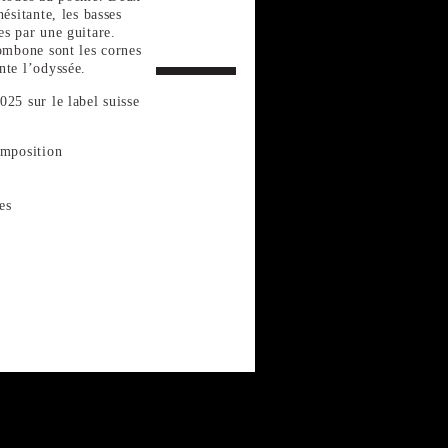
ésitante, les basses
s par une guitare.
ombone sont les cornes
nte l’odyssée.
25 sur le label suisse
omposition
es