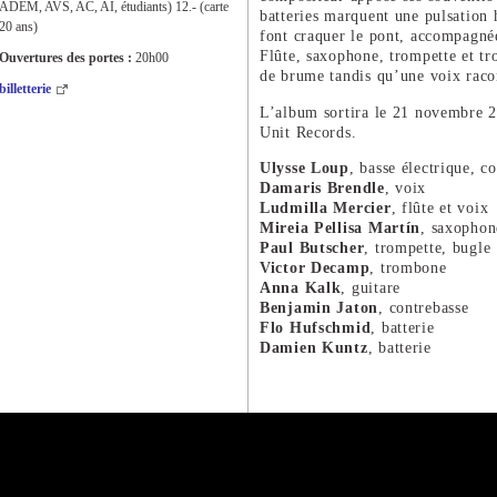
ADEM, AVS, AC, AI, étudiants) 12.- (carte
batteries marquent une pulsation h
20 ans)
font craquer le pont, accompagnée
Flûte, saxophone, trompette et tr
Ouvertures des portes :
20h00
de brume tandis qu’une voix raco
billetterie
L’album sortira le 21 novembre 20
Unit Records.
Ulysse Loup
, basse électrique, c
Damaris Brendle
, voix
Ludmilla Mercier
, flûte et voix
Mireia Pellisa Martín
, saxophon
Paul Butscher
, trompette, bugle
Victor Decamp
, trombone
Anna Kalk
, guitare
Benjamin Jaton
, contrebasse
Flo Hufschmid
, batterie
Damien Kuntz
, batterie