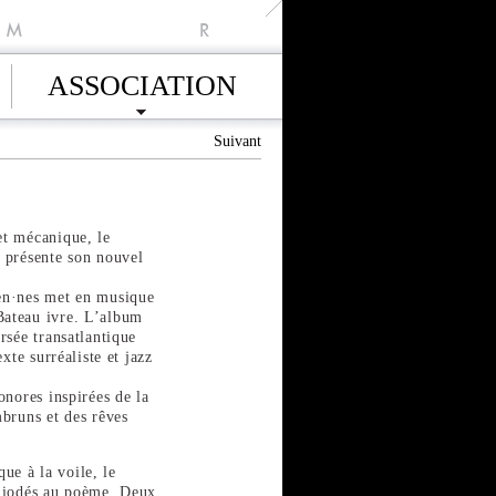
M
R
ASSOCIATION
Suivant
t mécanique, le
 présente son nouvel
en·nes met en musique
ateau ivre. L’album
rsée transatlantique
xte surréaliste et jazz
onores inspirées de la
bruns et des rêves
que à la voile, le
s iodés au poème. Deux