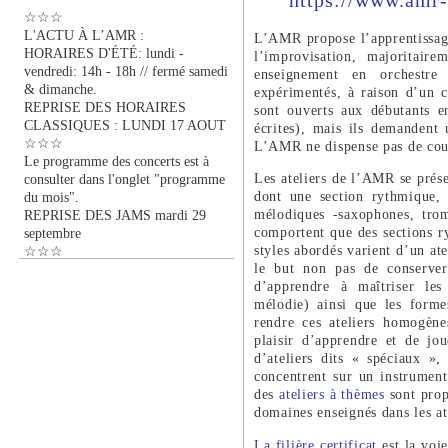
https://www.amr-
☆☆☆
L'ACTU À L’AMR :
L’AMR propose l’apprentissage
HORAIRES D'ÉTÉ: lundi -
l’improvisation, majoritaire
vendredi: 14h - 18h // fermé samedi
enseignement en orchestre 
& dimanche.
expérimentés, à raison d’un c
REPRISE DES HORAIRES
sont ouverts aux débutants e
CLASSIQUES : LUNDI 17 AOUT
écrites), mais ils demandent
☆☆☆
L’AMR ne dispense pas de cou
Le programme des concerts est à
Les ateliers de l’AMR se prése
consulter dans l'onglet "programme
dont une section rythmique, 
du mois".
mélodiques -saxophones, trom
REPRISE DES JAMS mardi 29
comportent que des sections r
septembre
styles abordés varient d’un ate
☆☆☆
le but non pas de conserver
d’apprendre à maîtriser le
mélodie) ainsi que les forme
rendre ces ateliers homogène
plaisir d’apprendre et de j
d’ateliers dits « spéciaux »
concentrent sur un instrument
des
ateliers à thèmes
sont prop
domaines enseignés dans les ate
La filière certificat
est la voie