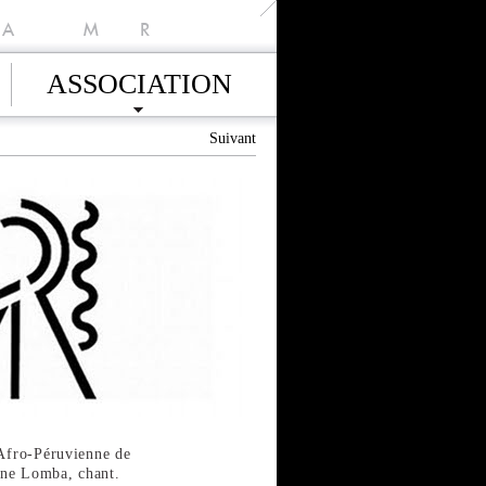
A
M
R
ASSOCIATION
Suivant
 Afro-Péruvienne de
nne Lomba, chant.