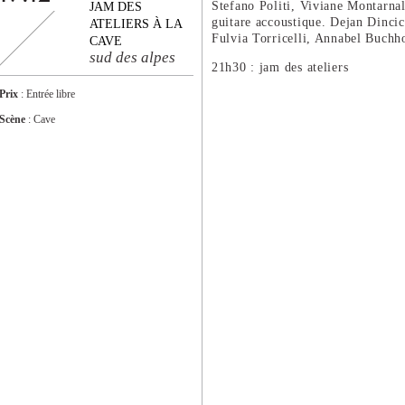
Stefano Politi, Viviane Montarnal
JAM DES
guitare accoustique. Dejan Dincic
ATELIERS À LA
Fulvia Torricelli, Annabel Buchho
CAVE
sud des alpes
21h30 : jam des ateliers
Prix
: Entrée libre
Scène
: Cave