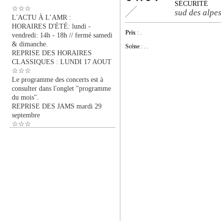
SÉCURITÉ
☆☆☆
sud des alpe
L'ACTU À L’AMR :
HORAIRES D'ÉTÉ: lundi -
Prix
: .
vendredi: 14h - 18h // fermé samedi
& dimanche.
Scène
: . .
REPRISE DES HORAIRES
CLASSIQUES : LUNDI 17 AOUT
☆☆☆
Le programme des concerts est à
consulter dans l'onglet "programme
du mois".
REPRISE DES JAMS mardi 29
septembre
☆☆☆