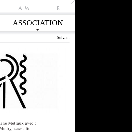
A
M
R
ASSOCIATION
Suivant
hane Métraux avec :
 Mudry, saxe alto.