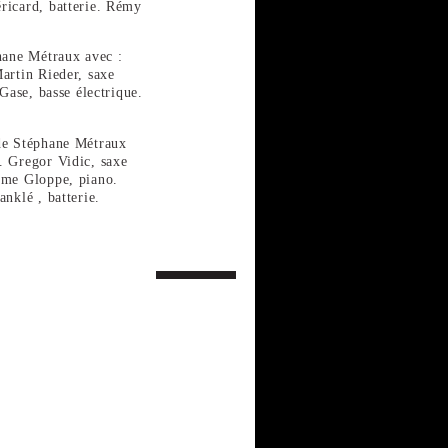
ricard, batterie. Rémy
hane Métraux avec :
artin Rieder, saxe
 Gase, basse électrique.
de Stéphane Métraux
. Gregor Vidic, saxe
ôme Gloppe, piano.
nklé , batterie.