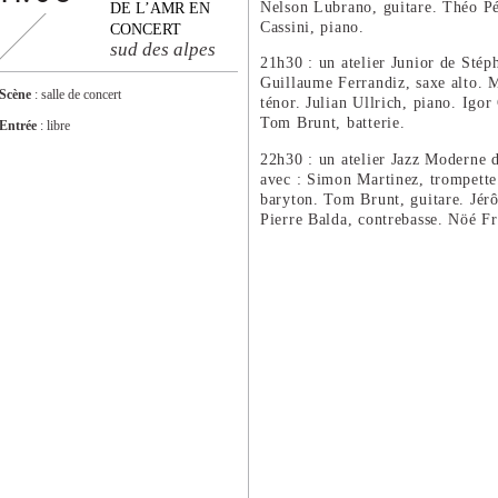
Nelson Lubrano, guitare. Théo Pé
DE L’AMR EN
Cassini, piano.
CONCERT
sud des alpes
21h30 : un atelier Junior de Stép
Guillaume Ferrandiz, saxe alto. M
Scène
: salle de concert
ténor. Julian Ullrich, piano. Igor
Tom Brunt, batterie.
Entrée
: libre
22h30 : un atelier Jazz Moderne 
avec : Simon Martinez, trompette
baryton. Tom Brunt, guitare. Jér
Pierre Balda, contrebasse. Nöé Fra