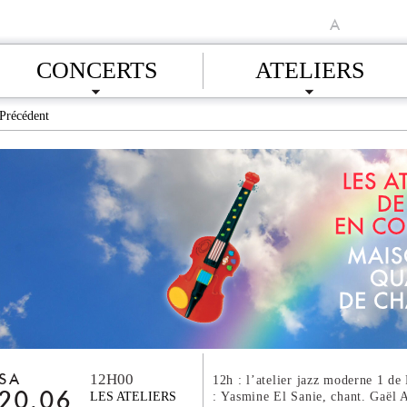
A
CONCERTS
ATELIERS
Précédent
12H00
SA
12h : l’atelier jazz moderne 1 de
: Yasmine El Sanie, chant. Gaël A
20.06
LES ATELIERS