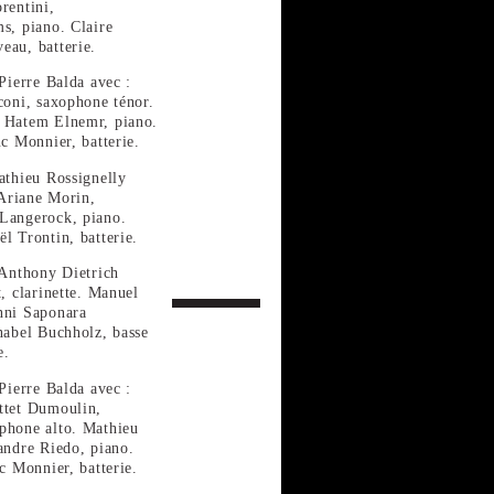
rentini,
s, piano. Claire
eau, batterie.
Pierre Balda avec :
coni, saxophone ténor.
. Hatem Elnemr, piano.
uc Monnier, batterie.
athieu Rossignelly
 Ariane Morin,
 Langerock, piano.
l Trontin, batterie.
 Anthony Dietrich
t, clarinette. Manuel
nni Saponara
nabel Buchholz, basse
e.
Pierre Balda avec :
ttet Dumoulin,
phone alto. Mathieu
andre Riedo, piano.
c Monnier, batterie.