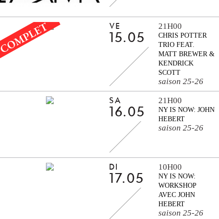
21H00
VE
15.05
CHRIS POTTER
TRIO FEAT.
MATT BREWER &
KENDRICK
SCOTT
saison 25-26
21H00
SA
16.05
NY IS NOW: JOHN
HEBERT
saison 25-26
10H00
DI
17.05
NY IS NOW:
WORKSHOP
AVEC JOHN
HEBERT
saison 25-26