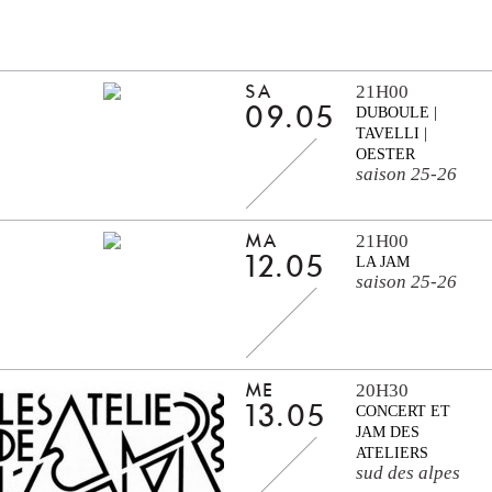
21H00
SA
09.05
DUBOULE |
TAVELLI |
OESTER
saison 25-26
21H00
MA
12.05
LA JAM
saison 25-26
20H30
ME
13.05
CONCERT ET
JAM DES
ATELIERS
sud des alpes