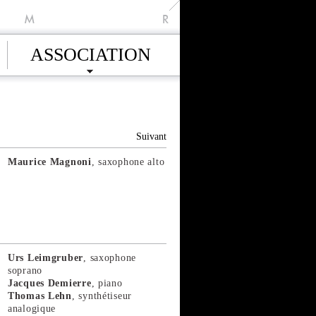
M
R
ASSOCIATION
Suivant
Maurice Magnoni
, saxophone alto
Urs Leimgruber
, saxophone
soprano
Jacques Demierre
, piano
Thomas Lehn
, synthétiseur
analogique