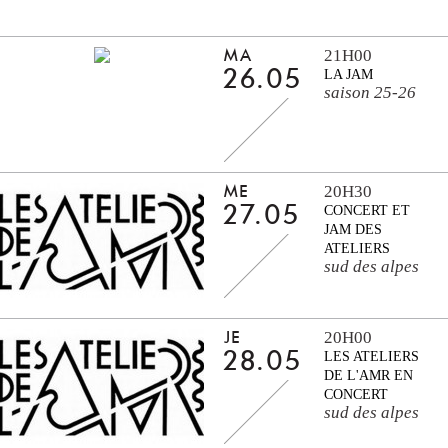
21H00
MA
26.05
LA JAM
saison 25-26
20H30
ME
27.05
CONCERT ET
JAM DES
ATELIERS
sud des alpes
20H00
JE
28.05
LES ATELIERS
DE L'AMR EN
CONCERT
sud des alpes