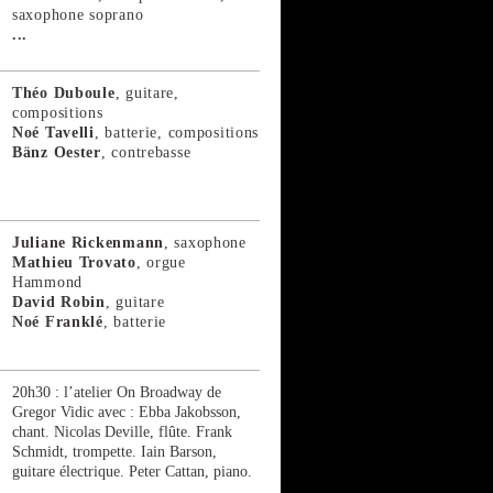
saxophone soprano
...
Théo Duboule
, guitare,
compositions
Noé Tavelli
, batterie, compositions
Bänz Oester
, contrebasse
Juliane Rickenmann
, saxophone
Mathieu Trovato
, orgue
Hammond
David Robin
, guitare
Noé Franklé
, batterie
20h30 : l’atelier On Broadway de
Gregor Vidic avec : Ebba Jakobsson,
chant. Nicolas Deville, flûte. Frank
Schmidt, trompette. Iain Barson,
guitare électrique. Peter Cattan, piano.