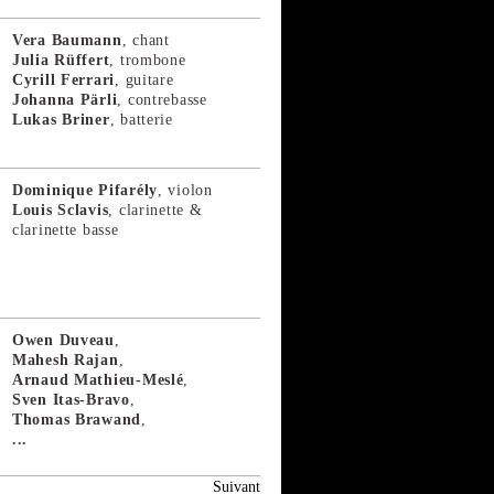
Vera Baumann
, chant
Julia Rüffert
, trombone
Cyrill Ferrari
, guitare
Johanna Pärli
, contrebasse
Lukas Briner
, batterie
Dominique Pifarély
, violon
Louis Sclavis
, clarinette &
clarinette basse
Owen Duveau
,
Mahesh Rajan
,
Arnaud Mathieu-Meslé
,
Sven Itas-Bravo
,
Thomas Brawand
,
...
Suivant