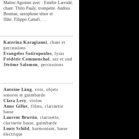
Matteo Agostini avec : Emélie Larrodé,
chant. Thilo Pauly, trompette. Andrea
Bosman, saxophone ténor et
flûte. Filippo Cattafi, ...
Katerina Karagianni
, chant et
percussions
Evangelos Sotiropoulos
, lyras
Frédéric Commenchal
, saz et oud
Jérôme Salomon
, percussions
Antoine Läng
, voix, objets
sonores et guimbarde
Clara Levy
, violon
Anne Gillot
, flûtes, clarinette
basse
Laurent Bruttin
, clarinette,
clarinette basse, guimbarde
Louis Schild
, harmonium, basse
électrique