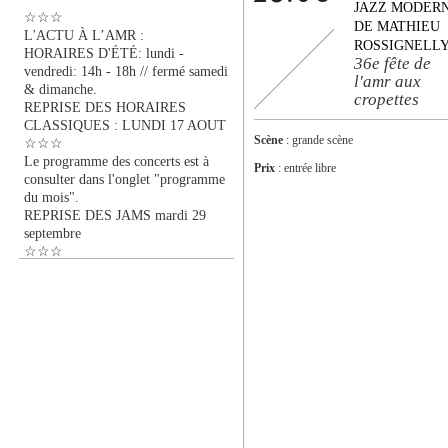
JAZZ MODER
☆☆☆
DE MATHIEU
L'ACTU À L’AMR :
ROSSIGNELL
HORAIRES D'ÉTÉ: lundi -
36e fête de
vendredi: 14h - 18h // fermé samedi
l'amr aux
& dimanche.
cropettes
REPRISE DES HORAIRES
CLASSIQUES : LUNDI 17 AOUT
Scène
: grande scène
☆☆☆
Le programme des concerts est à
Prix
: entrée libre
consulter dans l'onglet "programme
du mois".
REPRISE DES JAMS mardi 29
septembre
☆☆☆