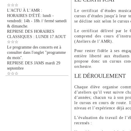
☆☆☆
L'ACTU À L’AMR :
Le certificat d’études musi
HORAIRES D'ÉTÉ: lundi -
cursus d’études jusqu’à leur t
vendredi: 14h - 18h // fermé samedi
se décline soit selon le cursu
& dimanche.
Le certificat délivré par le
REPRISE DES HORAIRES
comprend des cours d’instru
CLASSIQUES : LUNDI 17 AOUT
(Ateliers de l’AMR).
☆☆☆
Le programme des concerts est à
Pour rester fidèle à ses eng
consulter dans l'onglet "programme
entière liberté aux étudiant
du mois".
propose donc un cursus conc
REPRISE DES JAMS mardi 29
orchestre.
septembre
☆☆☆
LE DÉROULEMENT
Chaque élève organise comm
d’ateliers qu’il veut suivre 
d’années; chacun va à son pro
le cursus en cours de route. 
niveau et l’expérience déjà ac
L’évaluation du travail de l’él
recensés :