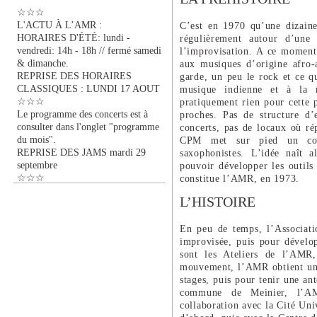
☆☆☆
L'ACTU À L’AMR :
C’est en 1970 qu’une dizaine
HORAIRES D'ÉTÉ: lundi -
régulièrement autour d’une
vendredi: 14h - 18h // fermé samedi
l’improvisation. A ce moment-l
& dimanche.
aux musiques d’origine afro-
REPRISE DES HORAIRES
garde, un peu le rock et ce qu
CLASSIQUES : LUNDI 17 AOUT
musique indienne et à la 
☆☆☆
pratiquement rien pour cette 
Le programme des concerts est à
proches. Pas de structure d’
consulter dans l'onglet "programme
concerts, pas de locaux où rép
du mois".
CPM met sur pied un cours
REPRISE DES JAMS mardi 29
saxophonistes. L’idée naît a
septembre
pouvoir développer les outils 
☆☆☆
constitue l’AMR, en 1973.
L’HISTOIRE
En peu de temps, l’Associati
improvisée, puis pour dévelop
sont les Ateliers de l’AMR
mouvement, l’AMR obtient un s
stages, puis pour tenir une an
commune de Meinier, l’AMR
collaboration avec la Cité Univ