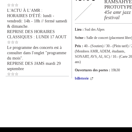
RAMSAHYE
☆☆☆
PROTOTYP
L'ACTU À L’AMR :
45e amr jazz
HORAIRES D'ÉTÉ: lundi -
festival
vendredi: 14h - 18h // fermé samedi
& dimanche.
Lieu :
Sud des Alpes
REPRISE DES HORAIRES
CLASSIQUES : LUNDI 17 AOUT
Scène :
Salle de concert (placement libre
☆☆☆
Prix :
40.- (Soutien) / 30.- (Plein tarif) / 
Le programme des concerts est à
(Membres AMR, ADEM, étudiants,
consulter dans l'onglet "programme
SONART, AVS, AI, AC) / 10.- (Carte 20
du mois".
ans)
REPRISE DES JAMS mardi 29
septembre
Ouvertures des portes :
19h30
☆☆☆
billetterie