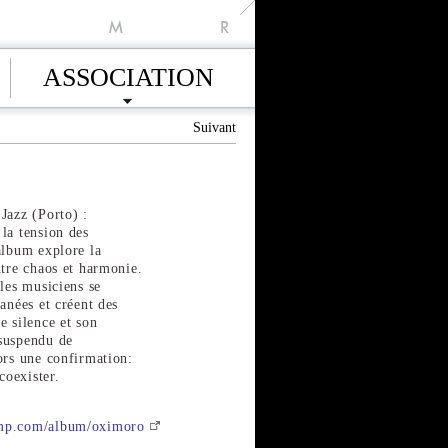
M
R
ASSOCIATION
Suivant
Jazz (Porto) :
la tension des
album explore la
ntre chaos et harmonie.
 les musiciens se
anées et créent des
e silence et son
suspendu de
ors une confirmation:
coexister.
amp.com/album/oximoro