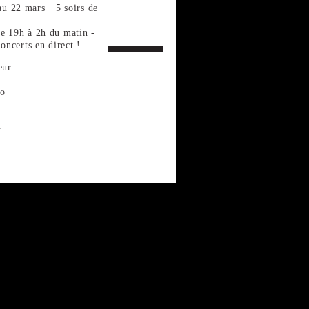
22 mars · 5 soirs de
de 19h à 2h du matin -
concerts en direct !
eur
no
r