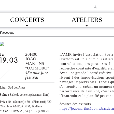
A
CONCERTS
ATELIERS
Précédent
20H00
JE
L’AMR invite l’association Porta 
JOÃO
Oxímoro est un album qui reflète 
19.03
MARTINS
contradictions, des paradoxes. L'
"OXÍMORO"
recherche constante d'équilibre e
45e amr jazz
Avec une grande liberté créative,
festival
livrent à des improvisations spont
paysages imprévisibles. Tandis qu
s'entremêlent, créant un moment 
Lieu :
Sud des Alpes
performance de haut vol, c’est al
Scène :
Salle de concert (placement libre)
l’inattendu et le planifié peuvent 
Prix :
40.- (Soutien) / 30.- (Plein tarif) / 20.-
écouter des extraits:
(Membres AMR, ADEM, étudiants,
https://joaomartins100ms.bandc
SONART, AVS, AI, AC) / 10.- (Carte 20