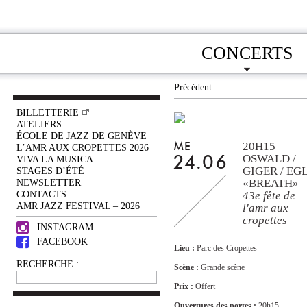
CONCERTS
Précédent
BILLETTERIE
ATELIERS
ÉCOLE DE JAZZ DE GENÈVE
20H15
ME
L’AMR AUX CROPETTES 2026
OSWALD /
VIVA LA MUSICA
24.06
GIGER / EGL
STAGES D’ÉTÉ
NEWSLETTER
«BREATH»
CONTACTS
43e fête de
AMR JAZZ FESTIVAL – 2026
l'amr aux
cropettes
INSTAGRAM
FACEBOOK
Lieu :
Parc des Cropettes
RECHERCHE :
Scène :
Grande scène
Prix :
Offert
Ouvertures des portes :
20h15