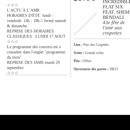
INCREDIBL
☆☆☆
FLAT SIX
L'ACTU À L’AMR :
FEAT. SHEM
HORAIRES D'ÉTÉ: lundi -
BENDALI
vendredi: 14h - 18h // fermé samedi
43e fête de
& dimanche.
l'amr aux
REPRISE DES HORAIRES
cropettes
CLASSIQUES : LUNDI 17 AOUT
☆☆☆
Lieu :
Parc des Cropettes
Le programme des concerts est à
consulter dans l'onglet "programme
Scène :
Grande scène
du mois".
Prix :
Offert
REPRISE DES JAMS mardi 29
septembre
Ouvertures des portes :
20h15
☆☆☆