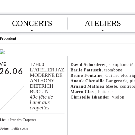
CONCERTS
ATELIERS
Précédent
17H00
VE
David Schorderet
, saxophone té
L’ATELIER JAZZ
Basile Pattusch
, trombone
26.06
MODERNE DE
Bruno Fontaine
, Guitare électri
ANTHONY
Anouk Chenaille Langerock
, pi
DIETRICH
Arnaud Mathieu Meslé
, contreb
BUCLIN
Marco Clerc
, batterie
43e fête de
Christelle Iskander
, violon
l'amr aux
cropettes
Lieu :
Parc des Cropettes
Scène :
Petite scène