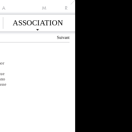
A
M
R
ASSOCIATION
Suivant
nor
que
ano
asse