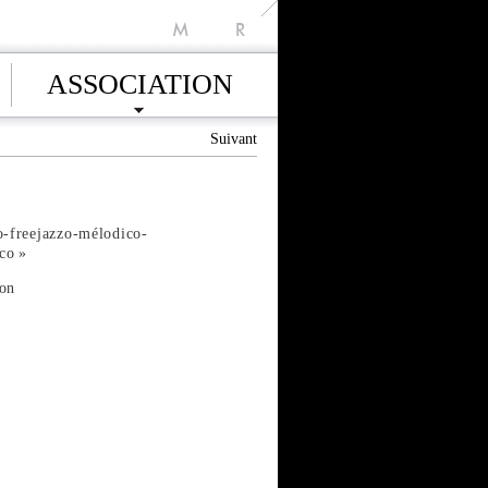
M
R
ASSOCIATION
Suivant
-freejazzo-mélodico-
co »
ton