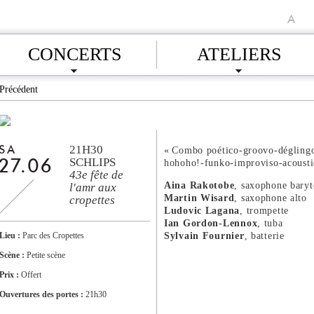
A
CONCERTS
ATELIERS
Précédent
21H30
SA
« Combo poético-groovo-déglingo
SCHLIPS
hohoho!-funko-improviso-acousti
27.06
43e fête de
Aina Rakotobe
, saxophone bary
l'amr aux
Martin Wisard
, saxophone alto
cropettes
Ludovic Lagana
, trompette
Ian Gordon-Lennox
, tuba
Sylvain Fournier
, batterie
Lieu :
Parc des Cropettes
Scène :
Petite scène
Prix :
Offert
Ouvertures des portes :
21h30