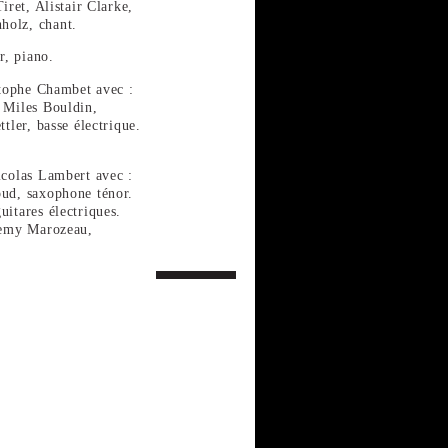
iret, Alistair Clarke,
holz, chant.
r, piano.
istophe Chambet avec :
, Miles Bouldin,
ttler, basse électrique.
icolas Lambert avec :
oud, saxophone ténor.
uitares électriques.
eremy Marozeau,