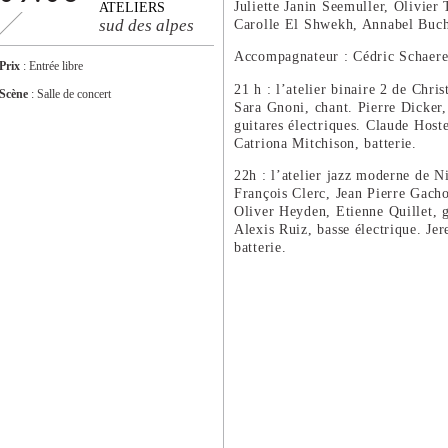
Juliette Janin Seemuller, Olivier T
ATELIERS
sud des alpes
Carolle El Shwekh, Annabel Buch
Accompagnateur : Cédric Schaere
Prix
: Entrée libre
21 h : l’atelier binaire 2 de Chr
Scène
: Salle de concert
Sara Gnoni, chant. Pierre Dicker
guitares électriques. Claude Hoste
Catriona Mitchison, batterie.
22h : l’atelier jazz moderne de N
François Clerc, Jean Pierre Gach
Oliver Heyden, Etienne Quillet, g
Alexis Ruiz, basse électrique. J
batterie.