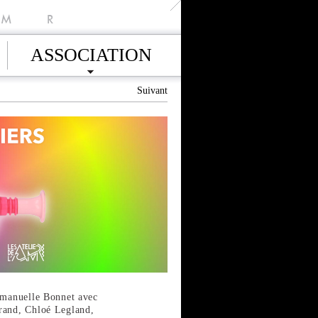
M
R
ASSOCIATION
Suivant
Emmanuelle Bonnet avec
rand, Chloé Legland,