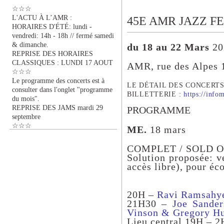
☆☆☆
L'ACTU À L’AMR :
45E AMR JAZZ F
HORAIRES D'ÉTÉ: lundi -
vendredi: 14h - 18h // fermé samedi
& dimanche.
du 18 au 22 Mars
20
REPRISE DES HORAIRES
CLASSIQUES : LUNDI 17 AOUT
AMR, rue des Alpes 
☆☆☆
Le programme des concerts est à
LE DÉTAIL DES CONCERTS ES
consulter dans l'onglet "programme
BILLETTERIE :
https://info
du mois".
REPRISE DES JAMS mardi 29
PROGRAMME
septembre
☆☆☆
ME.
18 mars
COMPLET / SOLD OUT 
Solution proposée: v
accès libre), pour éco
20H –
Ravi Ramsah
21H30 –
Joe Sander
Vinson & Gregory Hu
Lieu central 19H – 