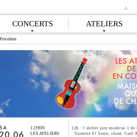
A
CONCERTS
ATELIERS
Précédent
12H00
SA
12h : l’atelier jazz moderne 1 de
: Yasmine El Sanie, chant. Gaël A
20.06
LES ATELIERS