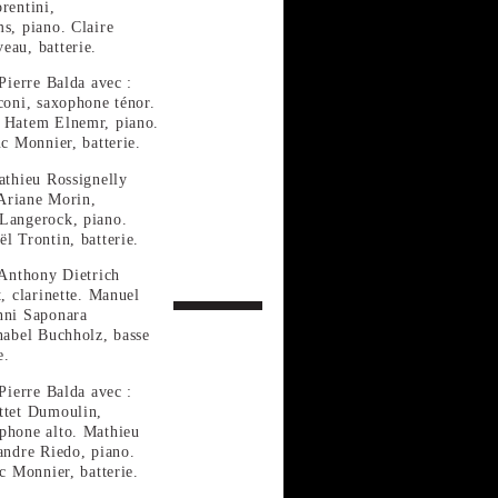
rentini,
s, piano. Claire
eau, batterie.
Pierre Balda avec :
coni, saxophone ténor.
. Hatem Elnemr, piano.
uc Monnier, batterie.
athieu Rossignelly
 Ariane Morin,
 Langerock, piano.
l Trontin, batterie.
 Anthony Dietrich
t, clarinette. Manuel
nni Saponara
nabel Buchholz, basse
e.
Pierre Balda avec :
ttet Dumoulin,
phone alto. Mathieu
andre Riedo, piano.
c Monnier, batterie.