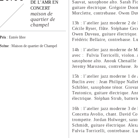
Sauvat, saxophone alto. Sarah Fio
DE L’AMR EN
guitare électrique. Grégoire Doom
CONCERT
Morclette, contrebasse. Owen Duv
maison de
quartier de
13h : l’atelier jazz moderne 2 de 
champel
Cécile Ryser, flûte. Stéphane Cec
Owen Duveau, guitare électrique
Prix
: Entrée libre
Frédéric Bellaire, contrebasse. L
Scène
: Maison de quartier de Champel
14h : l’atelier jazz moderne de M
avec : Fulvia Torricelli, violon.
saxophone alto. Anouk Chenaille
Jeremy Marozeau, contrebasse. Joë
15h : l’atelier jazz moderne 1 de
Buclin avec : Jean Philippe Nalle
Schibler, saxophone ténor. Giova
Teutonico, guitare électrique. An
électrique. Stéphan Strub, batteri
16h : l’atelier jazz moderne 3 de 
Concetta Avolio, chant. David Co
trompette. Jordan Holweger, saxo
Schmidt, guitare électrique. Alex
Fulvia Torricelli, contrebasse. Lu