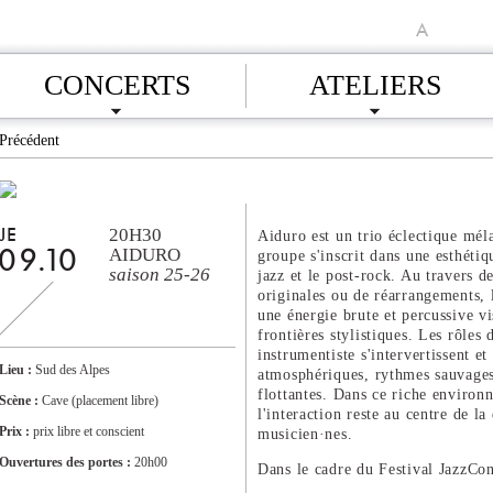
A
CONCERTS
ATELIERS
Précédent
20H30
JE
Aiduro est un trio éclectique mél
AIDURO
groupe s'inscrit dans une esthéti
09.10
saison 25-26
jazz et le post-rock. Au travers 
originales ou de réarrangements,
une énergie brute et percussive vi
frontières stylistiques. Les rôles
instrumentiste s'intervertissent e
Lieu :
Sud des Alpes
atmosphériques, rythmes sauvages
flottantes. Dans ce riche environ
Scène :
Cave (placement libre)
l'interaction reste au centre de l
Prix :
prix libre et conscient
musicien·nes.
Ouvertures des portes :
20h00
Dans le cadre du Festival JazzCo