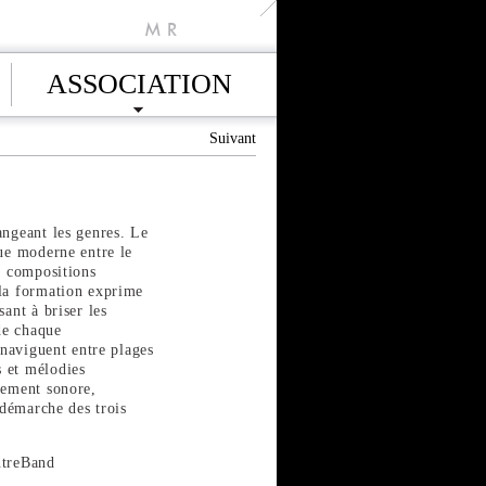
M
R
ASSOCIATION
Suivant
angeant les genres. Le
que moderne entre le
de compositions
 la formation exprime
sant à briser les
 de chaque
t naviguent entre plages
 et mélodies
nement sonore,
a démarche des trois
ntreBand