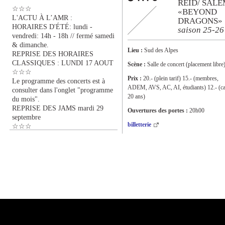
REID/ SAL
☆☆☆
«BEYOND
L'ACTU À L’AMR :
DRAGONS»
HORAIRES D'ÉTÉ: lundi -
saison 25-26
vendredi: 14h - 18h // fermé samedi
& dimanche.
Lieu :
Sud des Alpes
REPRISE DES HORAIRES
CLASSIQUES : LUNDI 17 AOUT
Scène :
Salle de concert (placement libre
☆☆☆
Prix :
20.- (plein tarif) 15.- (membres,
Le programme des concerts est à
ADEM, AVS, AC, AI, étudiants) 12.- (ca
consulter dans l'onglet "programme
20 ans)
du mois".
REPRISE DES JAMS mardi 29
Ouvertures des portes :
20h00
septembre
billetterie
☆☆☆