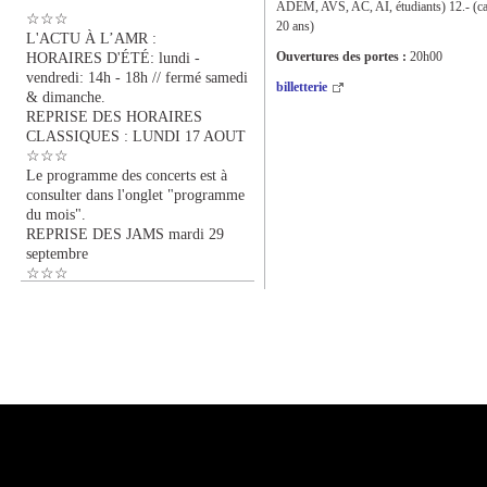
ADEM, AVS, AC, AI, étudiants) 12.- (ca
☆☆☆
20 ans)
L'ACTU À L’AMR :
HORAIRES D'ÉTÉ: lundi -
Ouvertures des portes :
20h00
vendredi: 14h - 18h // fermé samedi
billetterie
& dimanche.
REPRISE DES HORAIRES
CLASSIQUES : LUNDI 17 AOUT
☆☆☆
Le programme des concerts est à
consulter dans l'onglet "programme
du mois".
REPRISE DES JAMS mardi 29
septembre
☆☆☆