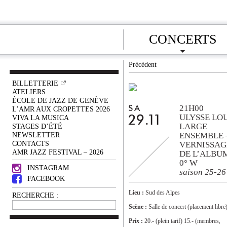
CONCERTS
Précédent
BILLETTERIE
ATELIERS
ÉCOLE DE JAZZ DE GENÈVE
21H00
SA
L’AMR AUX CROPETTES 2026
ULYSSE LO
VIVA LA MUSICA
29.11
LARGE
STAGES D’ÉTÉ
NEWSLETTER
ENSEMBLE
CONTACTS
VERNISSAG
AMR JAZZ FESTIVAL – 2026
DE L’ALBUM
0° W
INSTAGRAM
saison 25-26
FACEBOOK
Lieu :
Sud des Alpes
RECHERCHE :
Scène :
Salle de concert (placement libre
Prix :
20.- (plein tarif) 15.- (membres,