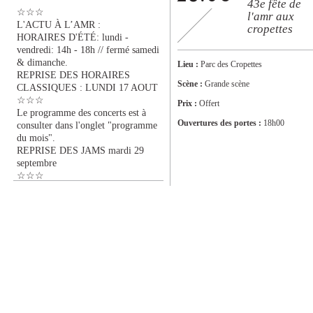
43e fête de
☆☆☆
l'amr aux
L'ACTU À L’AMR :
cropettes
HORAIRES D'ÉTÉ: lundi -
vendredi: 14h - 18h // fermé samedi
& dimanche.
Lieu :
Parc des Cropettes
REPRISE DES HORAIRES
Scène :
Grande scène
CLASSIQUES : LUNDI 17 AOUT
☆☆☆
Prix :
Offert
Le programme des concerts est à
Ouvertures des portes :
18h00
consulter dans l'onglet "programme
du mois".
REPRISE DES JAMS mardi 29
septembre
☆☆☆