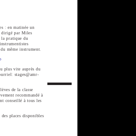
ies : en matinée un
 dirigé par Miles
 la pratique du
instrumentistes
s du même instrument.
p
au plus vite auprès du
courriel: stages@amr-
lèves de la classe
 vivement recommandé à
nt conseillé à tous les
e des places disponibles