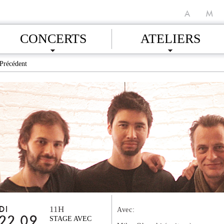
A
M
CONCERTS
ATELIERS
Précédent
11H
DI
Avec:
22.09
STAGE AVEC