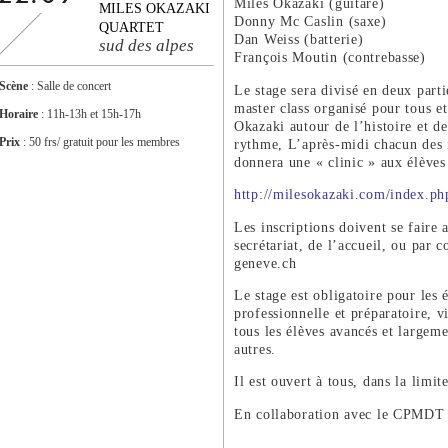
Miles Okazaki (guitare)
MILES OKAZAKI
Donny Mc Caslin (saxe)
QUARTET
Dan Weiss (batterie)
sud des alpes
François Moutin (contrebasse)
Scène
: Salle de concert
Le stage sera divisé en deux part
master class organisé pour tous et
Horaire
: 11h-13h et 15h-17h
Okazaki autour de l’histoire et de
Prix
: 50 frs/ gratuit pour les membres
rythme, L’après-midi chacun des 
donnera une « clinic » aux élève
http://milesokazaki.com/index.ph
Les inscriptions doivent se faire 
secrétariat, de l’accueil, ou par 
geneve.ch
Le stage est obligatoire pour les é
professionnelle et préparatoire,
tous les élèves avancés et largeme
autres.
Il est ouvert à tous, dans la limit
En collaboration avec le CPMDT