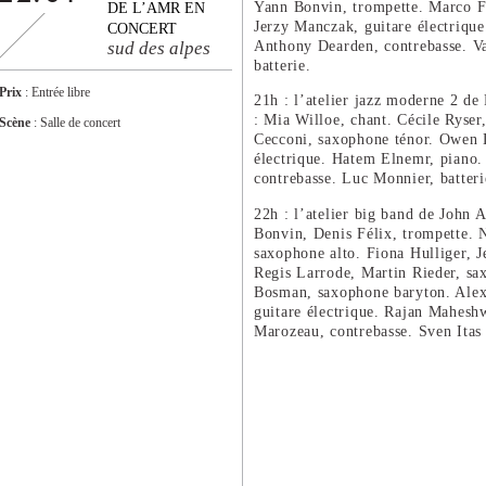
Yann Bonvin, trompette. Marco Fo
DE L’AMR EN
Jerzy Manczak, guitare électriqu
CONCERT
Anthony Dearden, contrebasse. Va
sud des alpes
batterie.
Prix
: Entrée libre
21h : l’atelier jazz moderne 2 de
: Mia Willoe, chant. Cécile Ryser
Scène
: Salle de concert
Cecconi, saxophone ténor. Owen 
électrique. Hatem Elnemr, piano. 
contrebasse. Luc Monnier, batteri
22h : l’atelier big band de John 
Bonvin, Denis Félix, trompette. 
saxophone alto. Fiona Hulliger, J
Regis Larrode, Martin Rieder, sa
Bosman, saxophone baryton. Alex
guitare électrique. Rajan Mahesh
Marozeau, contrebasse. Sven Itas 