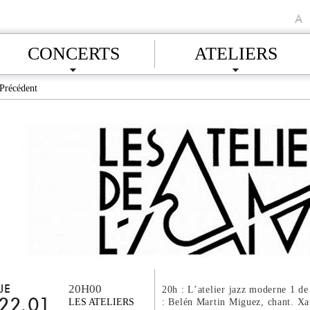
A
CONCERTS
ATELIERS
Précédent
20H00
JE
20h : L’atelier jazz moderne 1 de
: Belén Martin Miguez, chant. Xav
22.01
LES ATELIERS