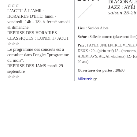
DIAGONAL
☆☆☆
JAZZ : AYÉ!
L'ACTU À L’AMR :
saison 25-26
HORAIRES D'ÉTÉ: lundi -
vendredi: 14h - 18h // fermé samedi
& dimanche.
Lieu :
Sud des Alpes
REPRISE DES HORAIRES
Scène :
Salle de concert (placement libre
CLASSIQUES : LUNDI 17 AOUT
☆☆☆
Prix :
PAYEZ UNE ENTREE VENEZ 
Le programme des concerts est à
DEUX : 20.- (plein tarif) 15.- (membres,
consulter dans l'onglet "programme
ADEM, AVS, AC, AI, étudiants) 12.- (ca
du mois".
20 ans)
REPRISE DES JAMS mardi 29
Ouvertures des portes :
20h00
septembre
☆☆☆
billetterie